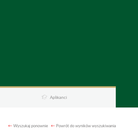
Aplikanci
Wyszukaj ponownie
Powrót do wyników wyszukiwania